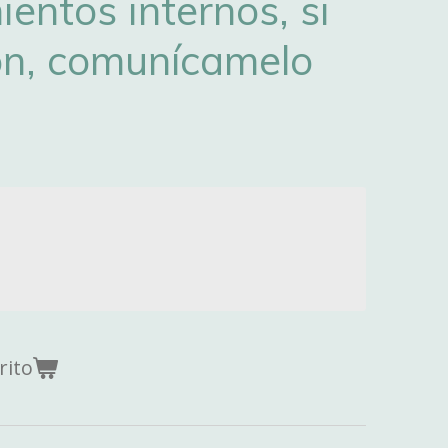
entos internos, si
ón, comunícamelo
rito