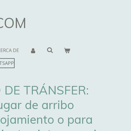
.COM
CERCA DE
TSAPP!
O DE TRÁNSFER:
ugar de arribo
lojamiento o para