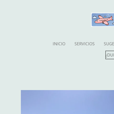
Ir
al
contenido
principal
INICIO
SERVICIOS
SUGE
¿DU