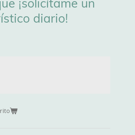
que ¡solicítame un
ístico diario!
rito